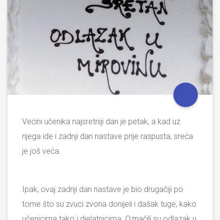
Većini učenika najsretniji dan je petak, a kad uz
njega ide i zadnji dan nastave prije raspusta, sreća
je još veća.
Ipak, ovaj zadnji dan nastave je bio drugačiji po
tome što su zvuci zvona donijeli i dašak tuge, kako
učenicima tako i djelatnicima. Označili su odlazak u