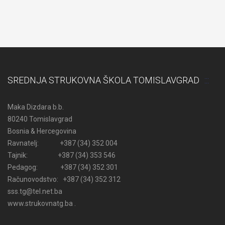
SREDNJA STRUKOVNA ŠKOLA TOMISLAVGRAD
Maka Dizdara b.b.
80240 Tomislavgrad
Bosnia & Hercegovina
Ravnatelj: +387 (34) 352 004
Tajnik: +387 (34) 353 546
Pedagog: +387 (34) 352 301
Računovodstvo: +387 (34) 352 312
sss.tg@tel.net.ba
www.strukovnatg.ba .