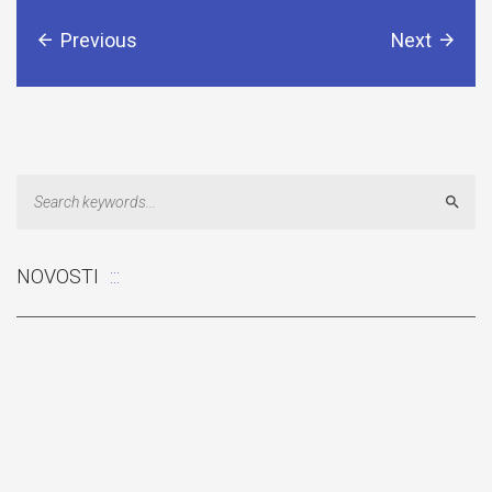
Previous
Next
Sear
NOVOSTI
Odluka: Rekonstrukcija podova u učionicama