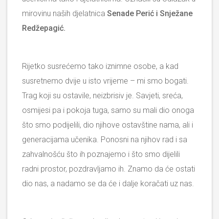
mirovinu naših djelatnica
Senade Perić i Snježane
Redžepagić.
Rijetko susrećemo tako iznimne osobe, a kad
susretnemo dvije u isto vrijeme – mi smo bogati.
Trag koji su ostavile, neizbrisiv je. Savjeti, sreća,
osmijesi pa i pokoja tuga, samo su mali dio onoga
što smo podijelili, dio njihove ostavštine nama, ali i
generacijama učenika. Ponosni na njihov rad i sa
zahvalnošću što ih poznajemo i što smo dijelili
radni prostor, pozdravljamo ih. Znamo da će ostati
dio nas, a nadamo se da će i dalje koračati uz nas.