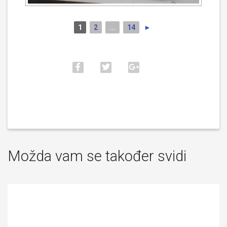
1
2
...
14
►
Možda vam se također svidi