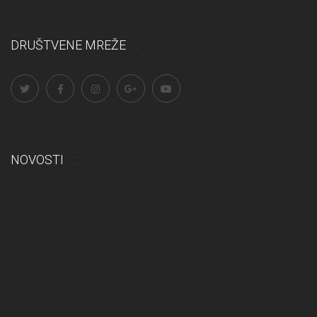
DRUŠTVENE MREŽE
NOVOSTI
Odluka: Rekonstrukcija podova u učionicama