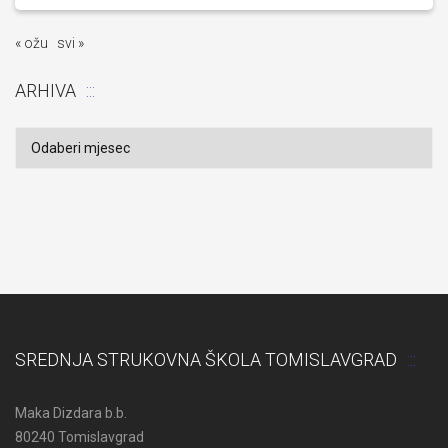
« ožu
svi »
ARHIVA
Arhiva
SREDNJA STRUKOVNA ŠKOLA TOMISLAVGRAD
Maka Dizdara b.b.
80240 Tomislavgrad