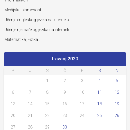
Informatika 1
Medijska pismenost
Učenje engleskog jezika na internetu
Učenje njemačkog jezika na internetu
Matematika, Fizika …
travanj 2020
P
U
S
Č
P
S
N
1
2
3
4
5
6
7
8
9
10
11
12
13
14
15
16
17
18
19
20
21
22
23
24
25
26
27
28
29
30