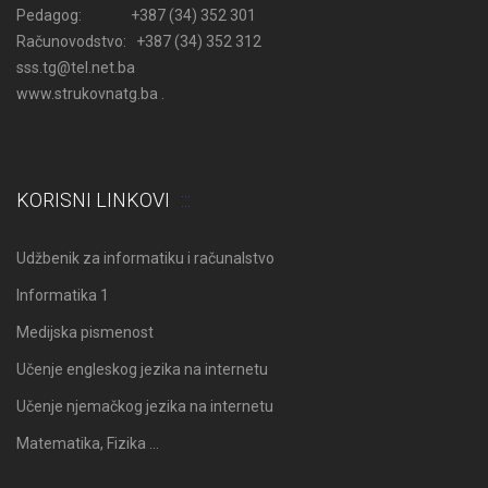
Pedagog: +387 (34) 352 301
Računovodstvo: +387 (34) 352 312
sss.tg@tel.net.ba
www.strukovnatg.ba .
KORISNI LINKOVI
Udžbenik za informatiku i računalstvo
Informatika 1
Medijska pismenost
Učenje engleskog jezika na internetu
Učenje njemačkog jezika na internetu
Matematika, Fizika …