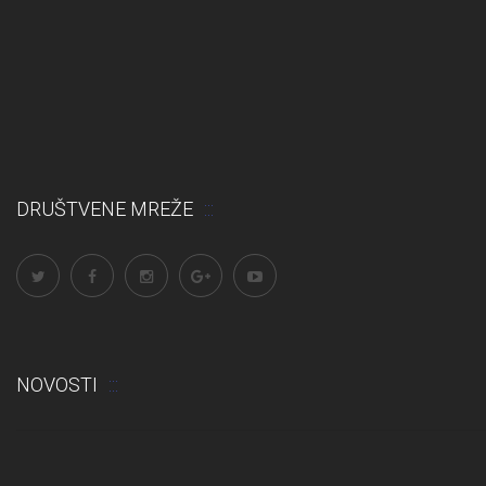
DRUŠTVENE MREŽE
NOVOSTI
Odluka: Rekonstrukcija podova u učionicama