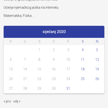
Učenje njemačkog jezika na internetu
Matematika, Fizika …
siječanj 2020
P
U
S
Č
P
S
N
1
2
3
4
5
6
7
8
9
10
11
12
13
14
15
16
17
18
19
20
21
22
23
24
25
26
27
28
29
30
31
« pro
velj »