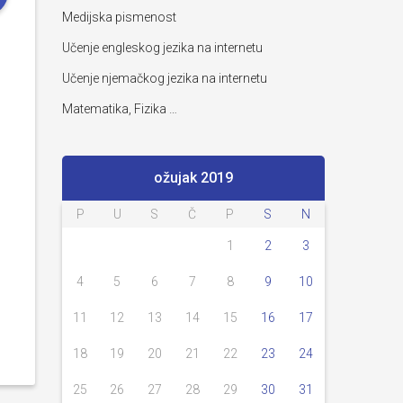
Medijska pismenost
Učenje engleskog jezika na internetu
Učenje njemačkog jezika na internetu
Matematika, Fizika …
ožujak 2019
P
U
S
Č
P
S
N
1
2
3
4
5
6
7
8
9
10
11
12
13
14
15
16
17
18
19
20
21
22
23
24
25
26
27
28
29
30
31