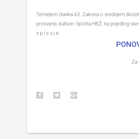
Temeljem članka 63. Zakona o srednjem školstv
prosvjete, kulture i športa HBŽ, na prijedlog ra
s p i s u j e
PONOV
Za 