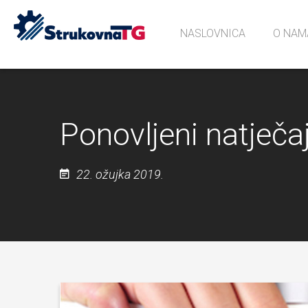
NASLOVNICA
O NAM
Povijes
Učionic
Sjećanj
Ponovljeni natječa
22. ožujka 2019.