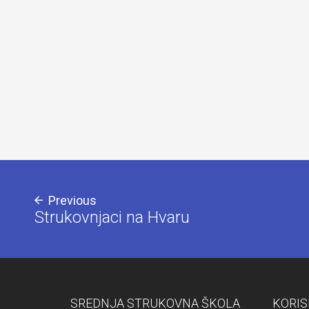
Previous
Strukovnjaci na Hvaru
SREDNJA STRUKOVNA ŠKOLA
KORIS