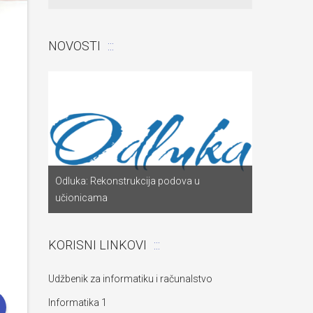
NOVOSTI
Odluka: Pon
a
Odluka: Rekonstrukcija podova u
za dostavu
učionicama
objekta“
KORISNI LINKOVI
Udžbenik za informatiku i računalstvo
Informatika 1