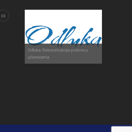
h ispita
Odluka: Rekonstrukcija podova u
Obavijest: Ter
učionicama
2025./2026.