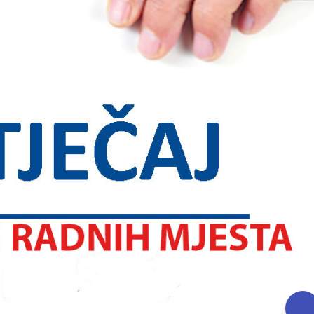
ika u prve razrede u školskoj
Obavijest: Termini popravnih ispit
7. godini
2025./2026.