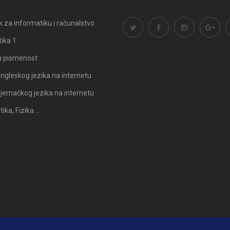
 za informatiku i računalstvo
ika 1
a pismenost
ngleskog jezika na internetu
Odluka: Rekonstrukcija podova u
Obavijest: Termini popravni
jemačkog jezika na internetu
učionicama
2025./2026.
ka, Fizika …