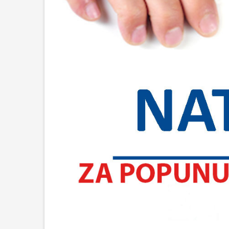
Upis učen
2026./202