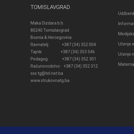
TOMISLAVGRAD
Udžbenik
Maka Dizdara b.b.
Informat
80240 Tomislavgrad
Medijsk
Bosnia & Hercegovina
Učenje e
Ravnatelj: +387 (34) 352 004
Tajnik: +387 (34) 353 546
Učenje n
Pedagog: +387 (34) 352 301
Matemati
Računovodstvo: +387 (34) 352 312
sss.tg@tel.net.ba
www.strukovnatg.ba .