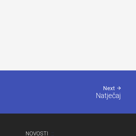
zaslonom
Next
Natječaj
NOVOSTI