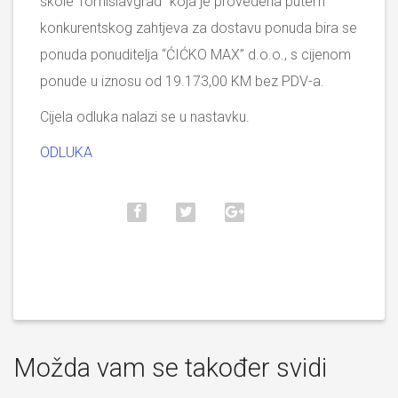
škole Tomislavgrad” koja je provedena putem
konkurentskog zahtjeva za dostavu ponuda bira se
ponuda ponuditelja “ĆIĆKO MAX” d.o.o., s cijenom
ponude u iznosu od 19.173,00 KM bez PDV-a.
Cijela odluka nalazi se u nastavku.
ODLUKA
Možda vam se također svidi