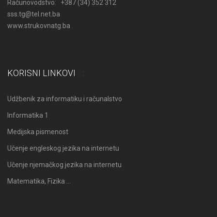
Računovodstvo: +387 (34) 352 312
sss.tg@tel.net.ba
www.strukovnatg.ba .
KORISNI LINKOVI
Udžbenik za informatiku i računalstvo
Informatika 1
Medijska pismenost
Učenje engleskog jezika na internetu
Učenje njemačkog jezika na internetu
Matematika, Fizika …