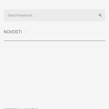
Sear
NOVOSTI
Odluka: Rekonstrukcija podova u učionicama