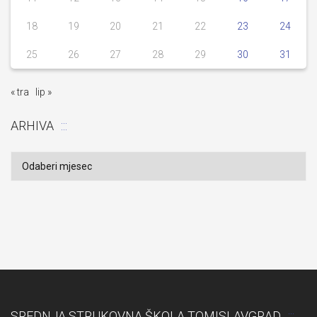
18
19
20
21
22
23
24
25
26
27
28
29
30
31
« tra
lip »
ARHIVA
Arhiva
SREDNJA STRUKOVNA ŠKOLA TOMISLAVGRAD