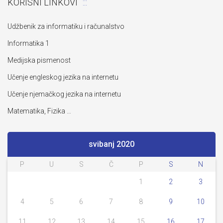
KORISNI LINKOVI
Udžbenik za informatiku i računalstvo
Informatika 1
Medijska pismenost
Učenje engleskog jezika na internetu
Učenje njemačkog jezika na internetu
Matematika, Fizika …
svibanj 2020
P
U
S
Č
P
S
N
1
2
3
4
5
6
7
8
9
10
11
12
13
14
15
16
17