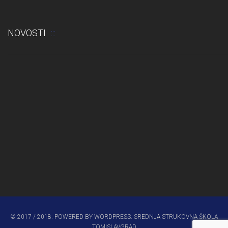
NOVOSTI
Odluka: Rekonstrukcija podova u učionicama
© 2017 / 2018. POWERED BY WORDPRESS. SREDNJA STRUKOVNA ŠKOLA
TOMISLAVGRAD