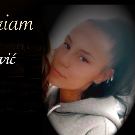
ika u prve razrede u školskoj
Obavijest: Termini popravnih ispit
7. godini
2025./2026.