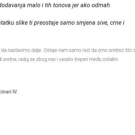
se dodavanja malo i tih tonova jer ako odmah
statku slike ti preostaje samo smjena sive,
crne i
 da nastavimo dalje. Ostaje nam samo reći da smo sretnici što s
 sretna, raduj se zbog nas i veselo treperi među ostalim
inari IV.