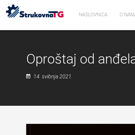
NASLOVNICA
O NAM
Povijes
Učionic
Sjećanj
Oproštaj od anđel
14. svibnja 2021.