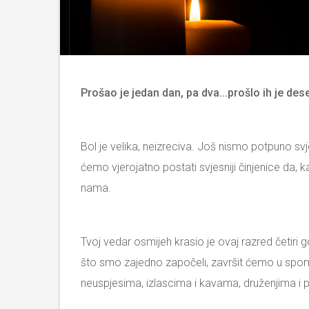
Prošao je jedan dan, pa dva…prošlo ih je dese
Bol je velika, neizreciva. Još nismo potpuno 
ćemo vjerojatno postati svjesniji činjenice da, 
nama.
Tvoj vedar osmijeh krasio je ovaj razred četiri
što smo zajedno započeli, završit ćemo u spome
neuspjesima, izlascima i kavama, druženjima i p