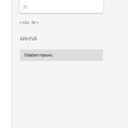
31
« ožu
lip »
ARHIVA
Arhiva