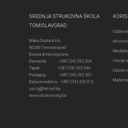
SREDNJA STRUKOVNA ŠKOLA
KORIS
TOMISLAVGRAD
Udžbenik
Maka Dizdara b.b.
Informat
80240 Tomislavgrad
Medijsk
Bosnia & Hercegovina
Učenje e
Ravnatelj: +387 (34) 352 004
Tajnik: +387 (34) 353 546
Učenje n
Pedagog: +387 (34) 352 301
Matemati
Računovodstvo: +387 (34) 352 312
sss.tg@tel.net.ba
www.strukovnatg.ba .