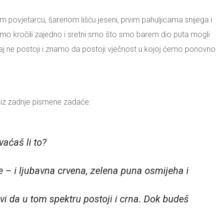
nom povjetarcu, šarenom lišću jeseni, prvim pahuljicama snijega i
 smo kročili zajedno i sretni smo što smo barem dio puta mogli
kraj ne postoji i znamo da postoji vječnost u kojoj ćemo ponovno
i iz zadnje pismene zadaće:
aćaš li to?
tupne – i ljubavna crvena, zelena puna osmijeha i
oravi da u tom spektru postoji i crna. Dok budeš