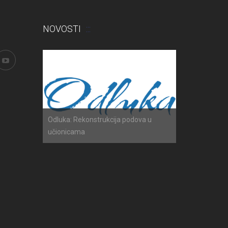
NOVOSTI
h ispita
Odluka: Rekonstrukcija podova u
Obavijest: Ter
učionicama
2025./2026.