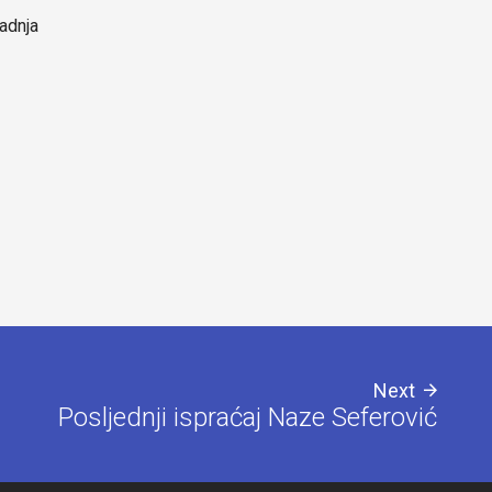
adnja
školskoj 2026./2027. godini
ponuditelja 
smart televi
zaslonom
Next
Posljednji ispraćaj Naze Seferović