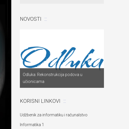
NOVOSTI
Odluka: Pon
a
Odluka: Rekonstrukcija podova u
za dostavu
učionicama
objekta“
KORISNI LINKOVI
Udžbenik za informatiku i računalstvo
Informatika 1