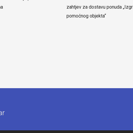
ma
zahtjev za dostavu ponuda „Izgr
pomoćnog objekta“
ar