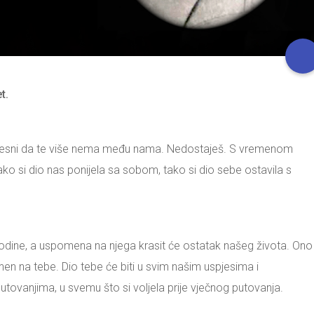
t.
svjesni da te više nema među nama. Nedostaješ. S vremenom
kako si dio nas ponijela sa sobom, tako si dio sebe ostavila s
 godine, a uspomena na njega krasit će ostatak našeg života. Ono
n na tebe. Dio tebe će biti u svim našim uspjesima i
utovanjima, u svemu što si voljela prije vječnog putovanja.