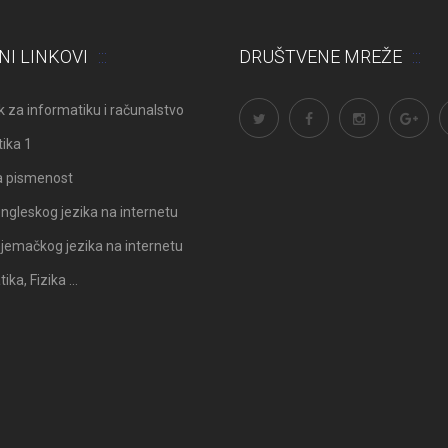
NI LINKOVI
DRUŠTVENE MREŽE
 za informatiku i računalstvo
ika 1
a pismenost
ngleskog jezika na internetu
Odluka: Rekonstrukcija podova u
Obavijest: Termini popravni
jemačkog jezika na internetu
učionicama
2025./2026.
ka, Fizika …