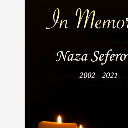
Upis učen
2026./202