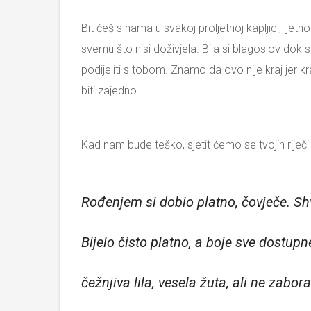
Bit ćeš s nama u svakoj proljetnoj kapljici, ljet
svemu što nisi doživjela. Bila si blagoslov dok
podijeliti s tobom. Znamo da ovo nije kraj jer 
biti zajedno.
Kad nam bude teško, sjetit ćemo se tvojih riječ
Rođenjem si dobio platno, čovječe. Shv
Bijelo čisto platno, a boje sve dos
čežnjiva lila, vesela žuta, ali ne zab