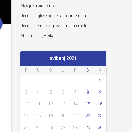
Medijska pismenost
Učenje engleskog jezika na internetu
Učenje njemačkog jezika na internetu
Matematika, Fizika …
svibanj 2021
P
U
S
Č
P
S
N
1
2
3
4
5
6
7
8
9
10
11
12
13
14
15
16
17
18
19
20
21
22
23
24
25
26
27
28
29
30