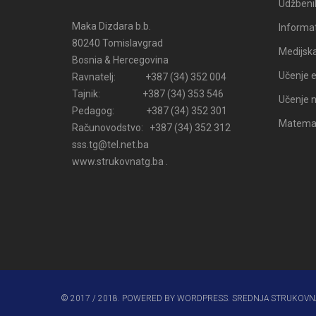
Udžbenik
Maka Dizdara b.b.
Informat
80240 Tomislavgrad
Medijsk
Bosnia & Hercegovina
Učenje e
Ravnatelj: +387 (34) 352 004
Tajnik: +387 (34) 353 546
Učenje n
Pedagog: +387 (34) 352 301
Matemati
Računovodstvo: +387 (34) 352 312
sss.tg@tel.net.ba
www.strukovnatg.ba .
© 2017 / 2018. POWERED BY WORDPRESS. SREDNJA STRUKOVN