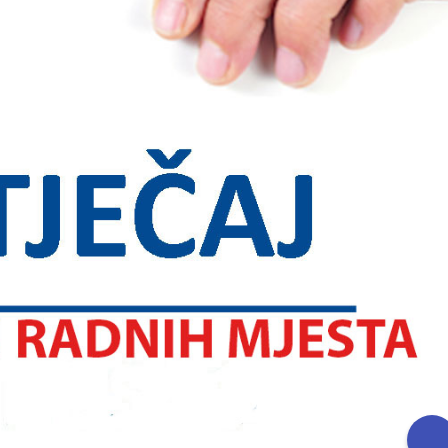
ika u prve razrede u školskoj
Obavijest: Termini popravnih ispit
7. godini
2025./2026.