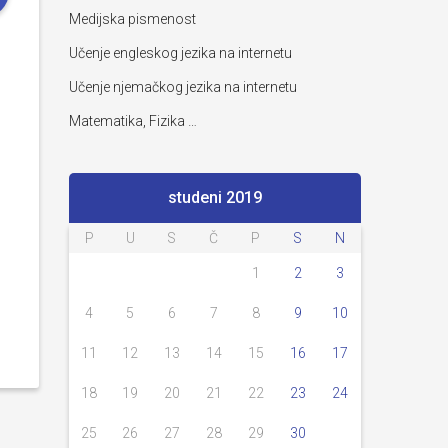
Medijska pismenost
Učenje engleskog jezika na internetu
Učenje njemačkog jezika na internetu
Matematika, Fizika …
studeni 2019
P
U
S
Č
P
S
N
1
2
3
4
5
6
7
8
9
10
11
12
13
14
15
16
17
18
19
20
21
22
23
24
25
26
27
28
29
30