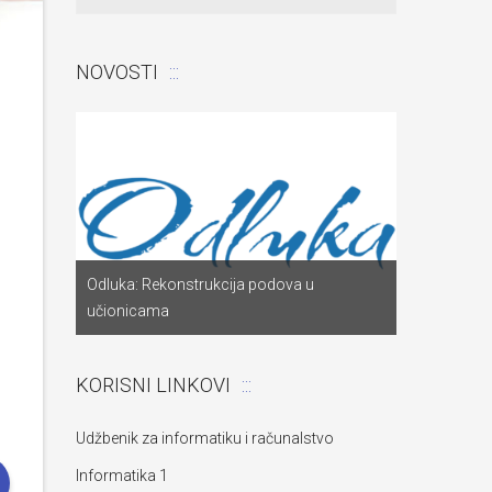
NOVOSTI
Odluka: Pon
a
Odluka: Rekonstrukcija podova u
za dostavu
učionicama
objekta“
KORISNI LINKOVI
Udžbenik za informatiku i računalstvo
Informatika 1