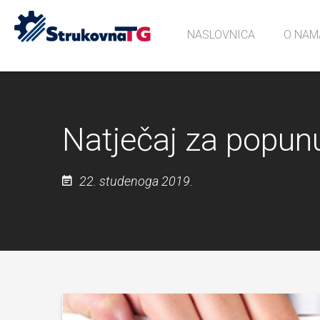
NASLOVNICA
O NAM
Povijes
Učionic
Sjećanj
Natječaj za popun
22. studenoga 2019.