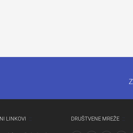
Z
NI LINKOVI
DRUŠTVENE MREŽE