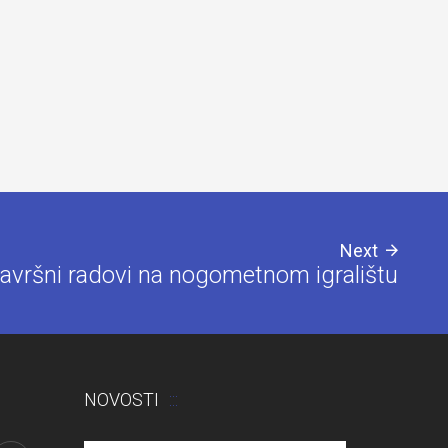
Next
avršni radovi na nogometnom igralištu
NOVOSTI