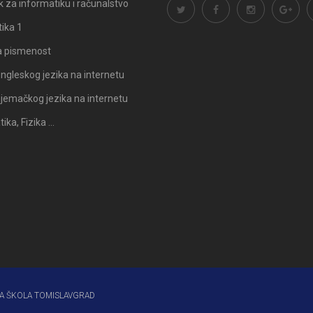
 za informatiku i računalstvo
ika 1
a pismenost
ngleskog jezika na internetu
Odluka: Rekonstrukcija podova u
Obavijest: Termini popravni
jemačkog jezika na internetu
učionicama
2025./2026.
ka, Fizika …
A ŠKOLA TOMISLAVGRAD