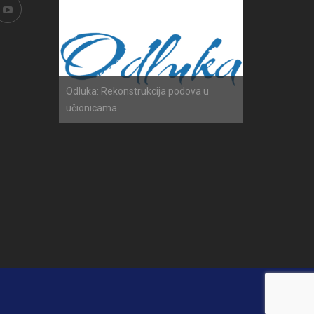
h ispita
Odluka: Rekonstrukcija podova u
Obavijest: Ter
učionicama
2025./2026.