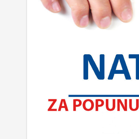
Upis učen
2026./202