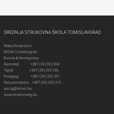
SREDNJA STRUKOVNA ŠKOLA TOMISLAVGRAD
Maka Dizdara b.b.
80240 Tomislavgrad
Bosnia & Hercegovina
Ravnatelj: +387 (34) 352 004
Tajnik: +387 (34) 353 546
Pedagog: +387 (34) 352 301
Računovodstvo: +387 (34) 352 312
sss.tg@tel.net.ba
www.strukovnatg.ba .