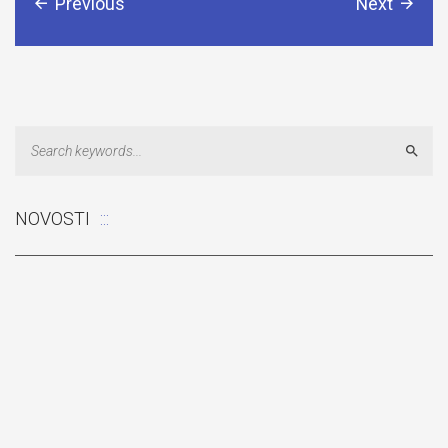
Previous
Next
Sear
NOVOSTI
Odluka: Rekonstrukcija podova u učionicama