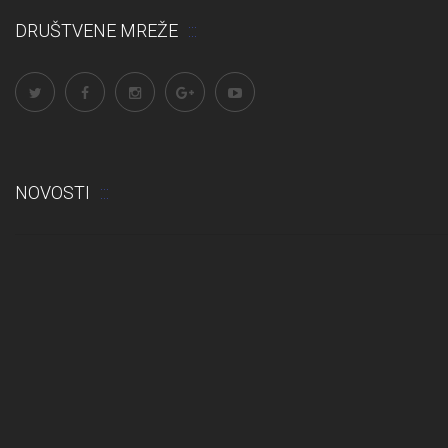
DRUŠTVENE MREŽE
NOVOSTI
Odluka: Rekonstrukcija podova u učionicama