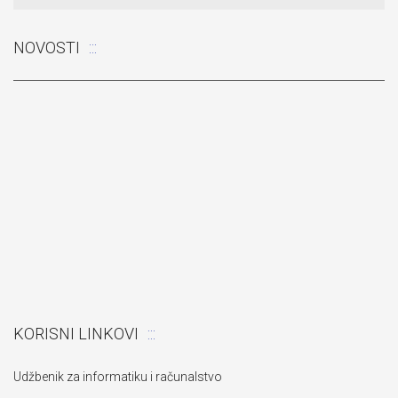
NOVOSTI
Odluka: Rekonstrukcija podova u učionicama
KORISNI LINKOVI
Udžbenik za informatiku i računalstvo