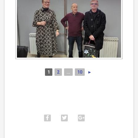
1
2
...
10
►