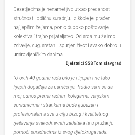
Desetljećima je nenametljivo utkao predanost,
stručnost i odličnu suradnju. Iz škole je, praćen
najljepšim željama, ponio duboko poštovanje
kolektiva i trajno prijateljstvo. Od srca mu želimo
zdravlje, dug, sretan i ispunjen život i svako dobro u
umirovljeničkim danima.
Djelatnici SSŠ Tomislavgrad
“U ovih 40 godina rada bilo je i lijepih i ne tako
lijepih događaja za pamćenje.
Trudio sam se da
moj odnos prema radnim kolegama, vanjskim
suradnicima i strankama bude ljubazan i
profesionalan a sve u cilju brzog i kvalitetnog
rješavanja svakodnevnih zadataka te u pružanju
pomoći suradnicima iz svog djelokruga rada.