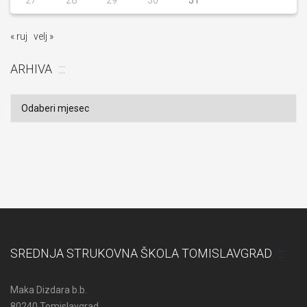
27
28
29
30
31
« ruj
velj »
ARHIVA
Arhiva
SREDNJA STRUKOVNA ŠKOLA TOMISLAVGRAD
Maka Dizdara b.b.
80240 Tomislavgrad