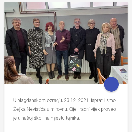
U blagdanskom ozračju, 23.12. 2021. ispratili smo
Željka Nevistića u mirovnu. Cijeli radni vijek proveo
je u našoj školi na mjestu tajnika.