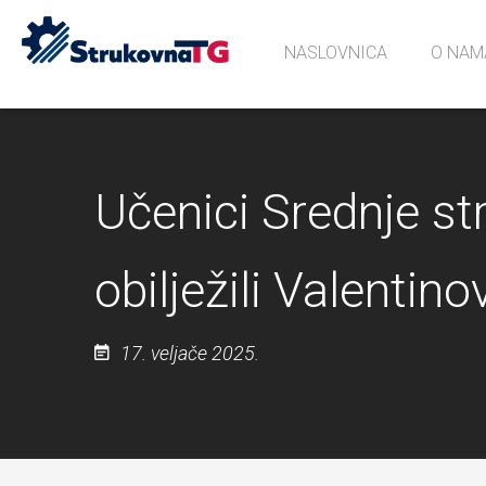
NASLOVNICA
O NAM
Povijes
Učionic
Sjećanj
Učenici Srednje s
obilježili Valentin
17. veljače 2025.