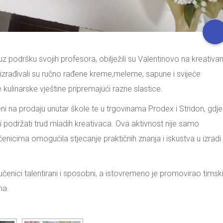
 podršku svojih profesora, obilježili su Valentinovo na kreativan
i izrađivali su ručno rađene kreme,meleme, sapune i svijeće
e kulinarske vještine pripremajući razne slastice.
uđeni na prodaju unutar škole te u trgovinama Prodex i Stridon, gdje
ne i podržati trud mladih kreativaca. Ova aktivnost nije samo
nicima omogućila stjecanje praktičnih znanja i iskustva u izradi 
enici talentirani i sposobni, a istovremeno je promovirao timsk
ma.