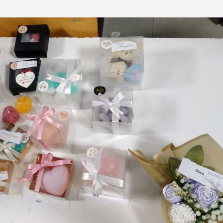
ika u prve razrede u školskoj
Obavijest: Termini popravnih ispit
7. godini
2025./2026.