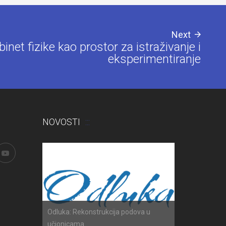
Next
binet fizike kao prostor za istraživanje i
eksperimentiranje
NOVOSTI
h ispita
Odluka: Rekonstrukcija podova u
Obavijest: Ter
učionicama
2025./2026.