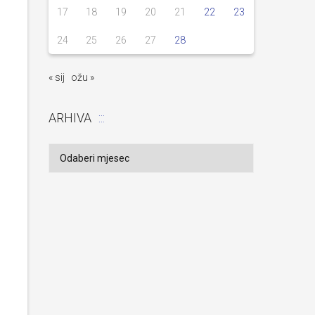
17
18
19
20
21
22
23
24
25
26
27
28
« sij
ožu »
ARHIVA
Arhiva