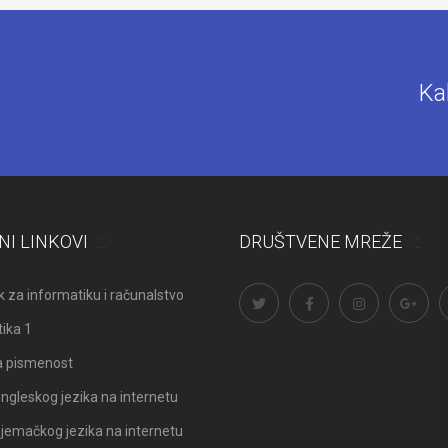
Ka
NI LINKOVI
DRUŠTVENE MREŽE
 za informatiku i računalstvo
ika 1
a pismenost
ngleskog jezika na internetu
Odluka: Rekonstrukcija podova u
Obavijest: Termini popravni
jemačkog jezika na internetu
učionicama
2025./2026.