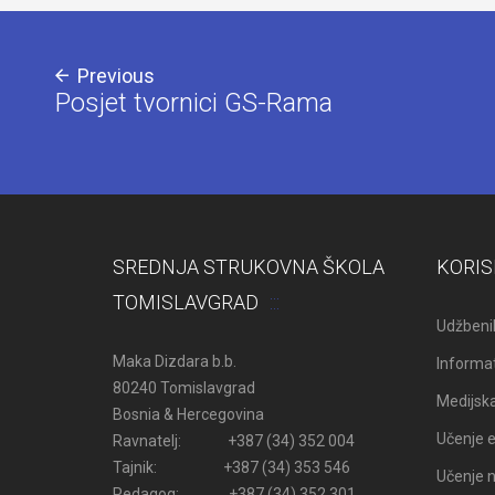
Previous
Posjet tvornici GS-Rama
SREDNJA STRUKOVNA ŠKOLA
KORIS
TOMISLAVGRAD
Udžbenik
Maka Dizdara b.b.
Informat
80240 Tomislavgrad
Medijsk
Bosnia & Hercegovina
Učenje e
Ravnatelj: +387 (34) 352 004
Tajnik: +387 (34) 353 546
Učenje n
Pedagog: +387 (34) 352 301