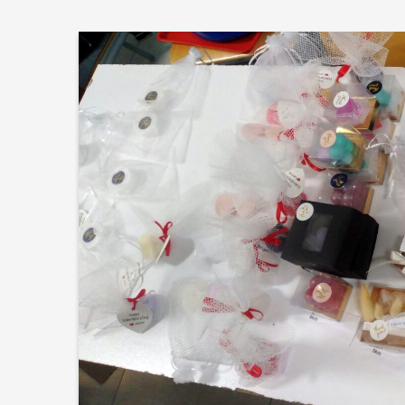
Upis učen
2026./202