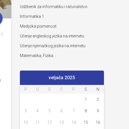
Udžbenik za informatiku i računalstvo
Informatika 1
Medijska pismenost
 i
Učenje engleskog jezika na internetu
Učenje njemačkog jezika na internetu
Matematika, Fizika …
veljača 2025
i
P
U
S
Č
P
S
N
1
2
i
3
4
5
6
7
8
9
10
11
12
13
14
15
16