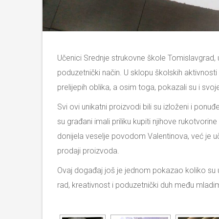
Učenici Srednje strukovne škole Tomislavgrad, uz
poduzetnički način. U sklopu školskih aktivnost
prelijepih oblika, a osim toga, pokazali su i svoj
Svi ovi unikatni proizvodi bili su izloženi i pon
su građani imali priliku kupiti njihove rukotvori
donijela veselje povodom Valentinova, već je uče
prodaji proizvoda.
Ovaj događaj još je jednom pokazao koliko su uč
rad, kreativnost i poduzetnički duh među mladi