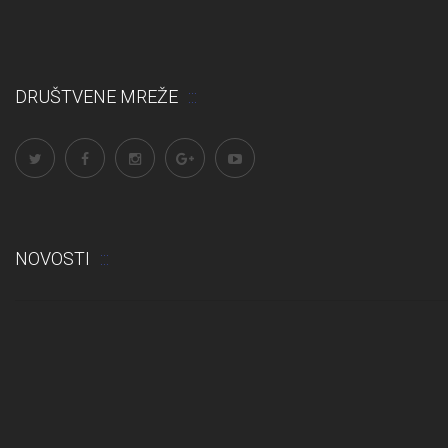
DRUŠTVENE MREŽE
NOVOSTI
Odluka: Rekonstrukcija podova u učionicama