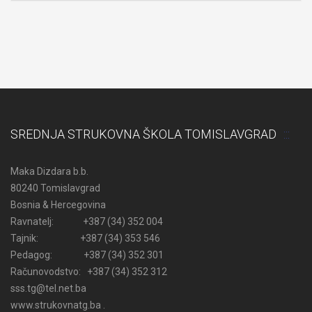
SREDNJA STRUKOVNA ŠKOLA TOMISLAVGRAD
Maka Dizdara b.b.
80240 Tomislavgrad
Bosnia & Hercegovina
Ravnatelj: +387 (34) 352 004
Tajnik: +387 (34) 353 546
Pedagog: +387 (34) 352 301
Računovodstvo: +387 (34) 352 312
sss.tg@tel.net.ba
www.strukovnatg.ba .