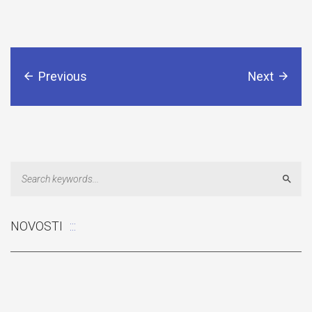
Previous
Next
Sear
NOVOSTI
Odluka: Rekonstrukcija podova u učionicama