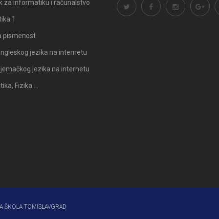
 za informatiku i računalstvo
ika 1
a pismenost
ngleskog jezika na internetu
Odluka: Rekonstrukcija podova u
Obavijest: Termini popravni
jemačkog jezika na internetu
učionicama
2025./2026.
ka, Fizika …
A ŠKOLA TOMISLAVGRAD