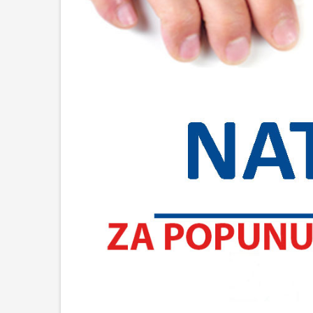
Upis učen
2026./202