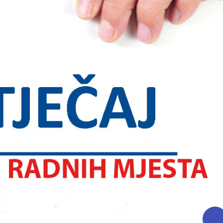
ika u prve razrede u školskoj
Obavijest: Termini popravnih ispit
7. godini
2025./2026.