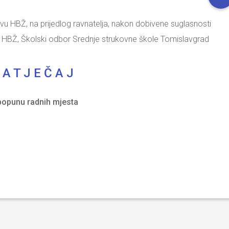
u HBŽ, na prijedlog ravnatelja, nakon dobivene suglasnosti
rta HBŽ, Školski odbor Srednje strukovne škole Tomislavgrad
 A T J E Č A J
popunu radnih mjesta