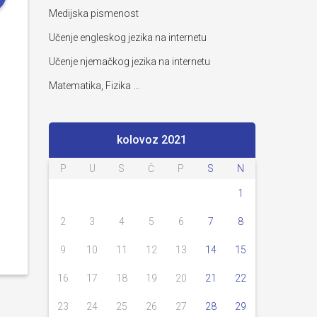
Medijska pismenost
Učenje engleskog jezika na internetu
Učenje njemačkog jezika na internetu
Matematika, Fizika …
kolovoz 2021
P
U
S
Č
P
S
N
1
2
3
4
5
6
7
8
9
10
11
12
13
14
15
16
17
18
19
20
21
22
23
24
25
26
27
28
29