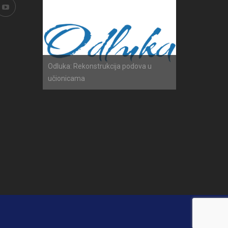
h ispita
Odluka: Rekonstrukcija podova u
Obavijest: Ter
učionicama
2025./2026.