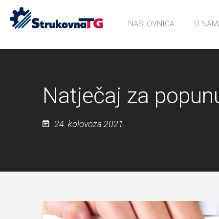
NASLOVNICA
O NAM
Povijes
Učionic
Sjećanj
Natječaj za popun
24. kolovoza 2021.