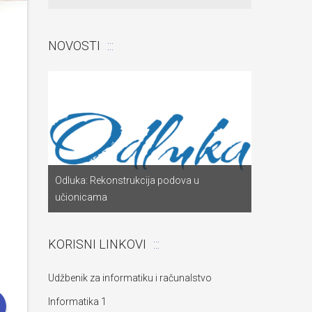
NOVOSTI
Odluka: Pon
a
Odluka: Rekonstrukcija podova u
za dostavu
učionicama
objekta“
KORISNI LINKOVI
Udžbenik za informatiku i računalstvo
Informatika 1