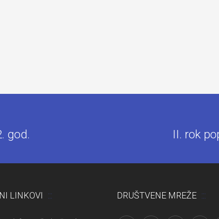
. god.
II. rok p
NI LINKOVI
DRUŠTVENE MREŽE