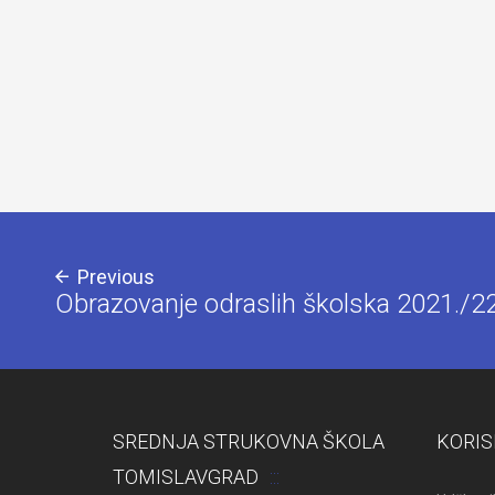
Previous
Obrazovanje odraslih školska 2021./22
SREDNJA STRUKOVNA ŠKOLA
KORIS
TOMISLAVGRAD