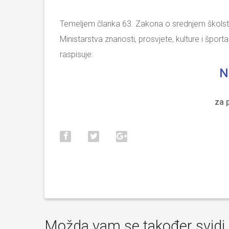
Temeljem članka 63. Zakona o srednjem školstv
Ministarstva znanosti, prosvjete, kulture i špo
raspisuje:
N
za 
Možda vam se također svidi