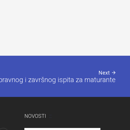
Next
opravnog i završnog ispita za maturante
NOVOSTI