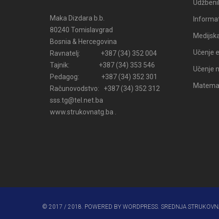
Udžbenik
Maka Dizdara b.b.
Informat
80240 Tomislavgrad
Medijsk
Bosnia & Hercegovina
Učenje e
Ravnatelj: +387 (34) 352 004
Tajnik: +387 (34) 353 546
Učenje n
Pedagog: +387 (34) 352 301
Matemati
Računovodstvo: +387 (34) 352 312
sss.tg@tel.net.ba
www.strukovnatg.ba .
© 2017 / 2018. POWERED BY WORDPRESS. SREDNJA STRUKOVN