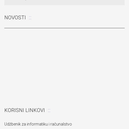
NOVOSTI
Odluka: Rekonstrukcija podova u učionicama
KORISNI LINKOVI
Udžbenik za informatiku i računalstvo