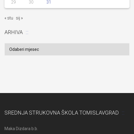
29
30
31
« stu
sij »
ARHIVA
Arhiva
SREDNJA STRUKOVNA ŠKOLA TOMISLAVGRAD
Maka Dizdara b.b.