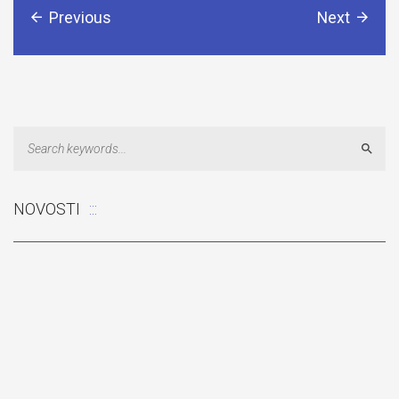
Previous
Next
Sear
NOVOSTI
Odluka: Rekonstrukcija podova u učionicama