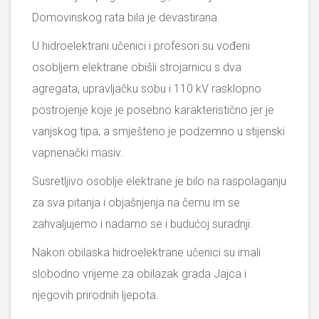
Domovinskog rata bila je devastirana.
U hidroelektrani učenici i profesori su vođeni
osobljem elektrane obišli strojarnicu s dva
agregata, upravljačku sobu i 110 kV rasklopno
postrojenje koje je posebno karakteristično jer je
vanjskog tipa, a smješteno je podzemno u stijenski
vapnenački masiv.
Susretljivo osoblje elektrane je bilo na raspolaganju
za sva pitanja i objašnjenja na čemu im se
zahvaljujemo i nadamo se i budućoj suradnji.
Nakon obilaska hidroelektrane učenici su imali
slobodno vrijeme za obilazak grada Jajca i
njegovih prirodnih ljepota.