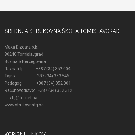
SREDNJA STRUKOVNA ŠKOLA TOMISLAVGRAD
Maka Dizdara b.b.
80240 Tomislavgrad
Bosnia & Hercegovina
Ravnatelj: +387 (34) 352 004
Tajnik: +387 (34) 353 546
Pedagog: +387 (34) 352 301
Računovodstvo: +387 (34) 352 312
sss.tg@tel.net.ba
www.strukovnatg.ba .
KORISNI LINKOVI