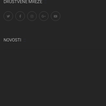
DRUŠTVENE MREŽE
NOVOSTI
Odluka: Rekonstrukcija podova u učionicama