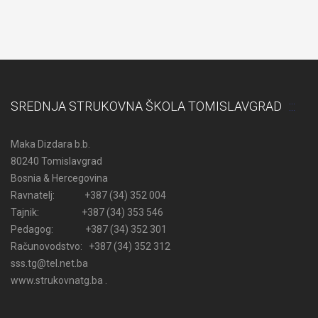
SREDNJA STRUKOVNA ŠKOLA TOMISLAVGRAD
Maka Dizdara b.b.
80240 Tomislavgrad
Bosnia & Hercegovina
Ravnatelj: +387 (34) 352 004
Tajnik: +387 (34) 353 546
Pedagog: +387 (34) 352 301
Računovodstvo: +387 (34) 352 312
sss.tg@tel.net.ba
www.strukovnatg.ba .