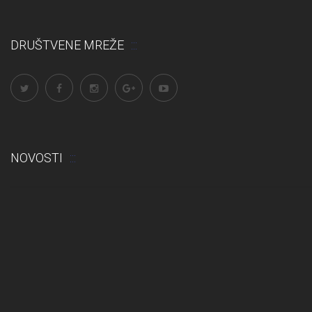
DRUŠTVENE MREŽE
NOVOSTI
Odluka: Rekonstrukcija podova u učionicama