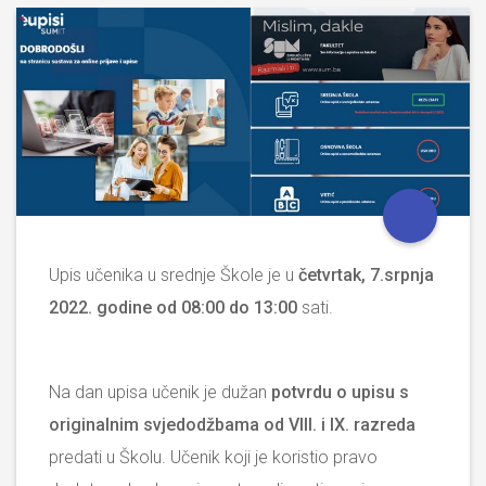
Upis učenika u srednje Škole je u
četvrtak, 7.srpnja
2022. godine od 08:00 do 13:00
sati.
Na dan upisa učenik je dužan
potvrdu o upisu s
originalnim svjedodžbama od Vlll. i lX. razreda
predati u Školu. Učenik koji je koristio pravo