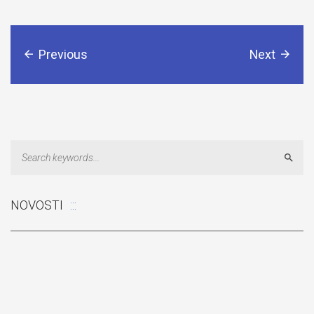
Previous
Next
Sear
NOVOSTI
Odluka: Rekonstrukcija podova u učionicama