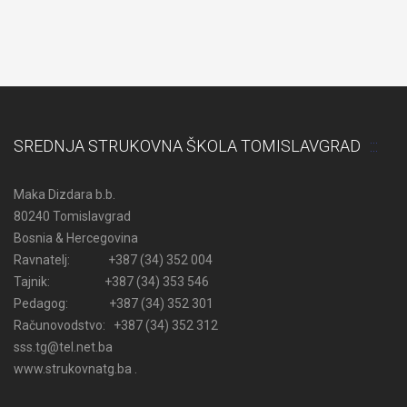
SREDNJA STRUKOVNA ŠKOLA TOMISLAVGRAD
Maka Dizdara b.b.
80240 Tomislavgrad
Bosnia & Hercegovina
Ravnatelj: +387 (34) 352 004
Tajnik: +387 (34) 353 546
Pedagog: +387 (34) 352 301
Računovodstvo: +387 (34) 352 312
sss.tg@tel.net.ba
www.strukovnatg.ba .