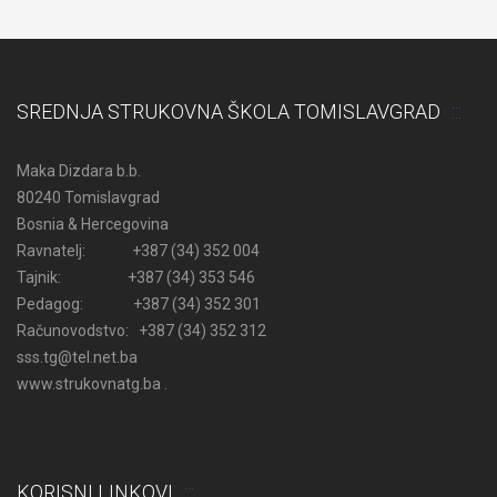
SREDNJA STRUKOVNA ŠKOLA TOMISLAVGRAD
Maka Dizdara b.b.
80240 Tomislavgrad
Bosnia & Hercegovina
Ravnatelj: +387 (34) 352 004
Tajnik: +387 (34) 353 546
Pedagog: +387 (34) 352 301
Računovodstvo: +387 (34) 352 312
sss.tg@tel.net.ba
www.strukovnatg.ba .
KORISNI LINKOVI