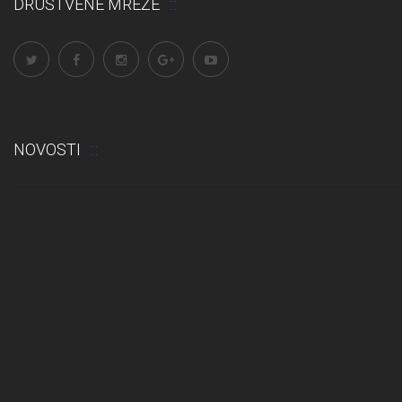
DRUŠTVENE MREŽE
NOVOSTI
Odluka: Rekonstrukcija podova u učionicama