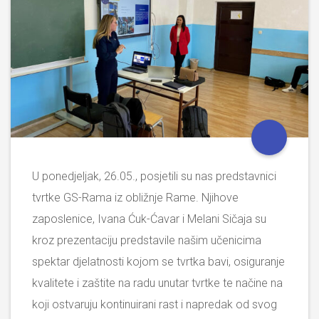
U ponedjeljak, 26.05., posjetili su nas predstavnici
tvrtke GS-Rama iz obližnje Rame. Njihove
zaposlenice, Ivana Ćuk-Ćavar i Melani Sičaja su
kroz prezentaciju predstavile našim učenicima
spektar djelatnosti kojom se tvrtka bavi, osiguranje
kvalitete i zaštite na radu unutar tvrtke te načine na
koji ostvaruju kontinuirani rast i napredak od svog