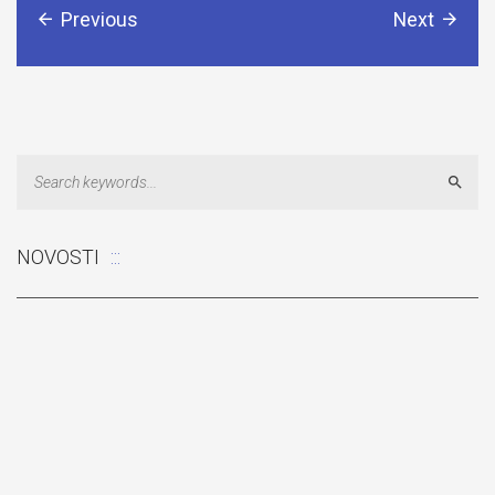
Previous
Next
Sear
NOVOSTI
Odluka: Rekonstrukcija podova u učionicama