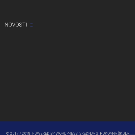
NOVOSTI
Odluka: Rekonstrukcija podova u učionicama
© 2017 / 2018. POWERED BY WORDPRESS. SREDNJA STRUKOVNA ŠKOLA