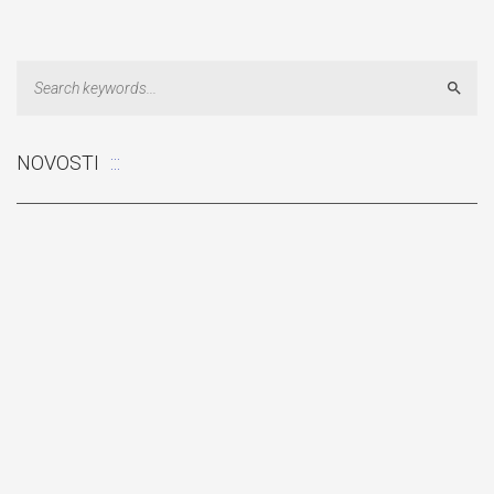
Sear
NOVOSTI
Odluka: Rekonstrukcija podova u učionicama