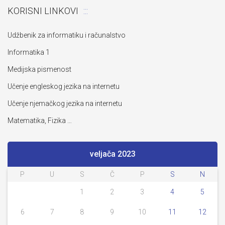
KORISNI LINKOVI
Udžbenik za informatiku i računalstvo
Informatika 1
Medijska pismenost
Učenje engleskog jezika na internetu
Učenje njemačkog jezika na internetu
Matematika, Fizika …
veljača 2023
P
U
S
Č
P
S
N
1
2
3
4
5
6
7
8
9
10
11
12