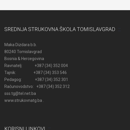
SREDNJA STRUKOVNA ŠKOLA TOMISLAVGRAD
Maka Dizdara b.b.
80240 Tomislavgrad
Bosnia & Hercegovina
Ravnatelj: +387 (34) 352 004
Tajnik: +387 (34) 353 546
Pedagog: +387 (34) 352 301
Računovodstvo: +387 (34) 352 312
sss.tg@tel.net.ba
www.strukovnatg.ba .
KORISNI LINKOVI