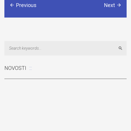
Previous
Next
Sear
NOVOSTI
Odluka: Rekonstrukcija podova u učionicama