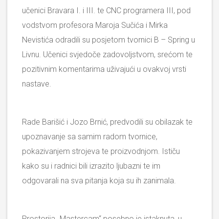
učenici Bravara I. i III. te CNC programera III, pod
vodstvom profesora Maroja Sučića i Mirka
Nevistića odradili su posjetom tvornici B – Spring u
Livnu. Učenici svjedoče zadovoljstvom, srećom te
pozitivnim komentarima uživajući u ovakvoj vrsti
nastave.
Rade Barišić i Jozo Brnić, predvodili su obilazak te
upoznavanje sa samim radom tvornice,
pokazivanjem strojeva te proizvodnjom. Ističu
kako su i radnici bili izrazito ljubazni te im
odgovarali na sva pitanja koja su ih zanimala.
Prostorija „Mastercam“ posebno je istaknuta, u