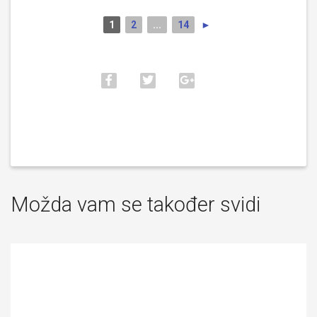
1
2
...
14
►
Možda vam se također svidi