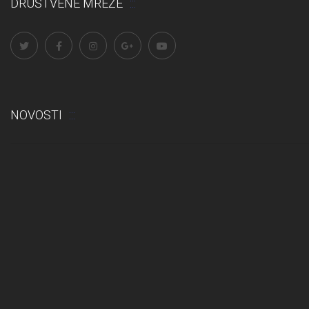
DRUŠTVENE MREŽE
NOVOSTI
Odluka: Rekonstrukcija podova u učionicama