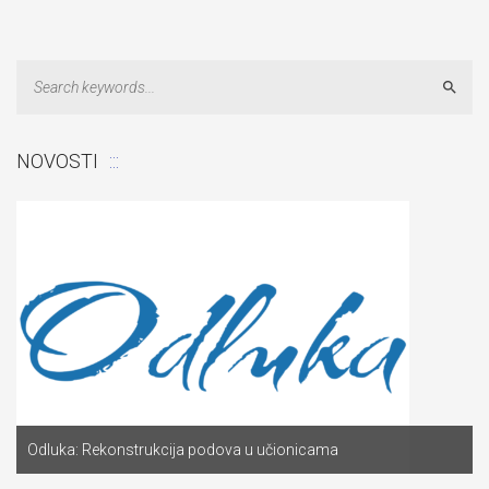
Sear
NOVOSTI
Odluka: Poništava se konkurentski zah
 učionicama
„Izgradnja pomoćnog objekta“