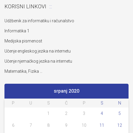
KORISNI LINKOVI
Udžbenik za informatiku i računalstvo
Informatika 1
Medijska pismenost
Učenje engleskog jezika na internetu
Učenje njemačkog jezika na internetu
Matematika, Fizika …
srpanj 2020
P
U
S
Č
P
S
N
1
2
3
4
5
6
7
8
9
10
11
12