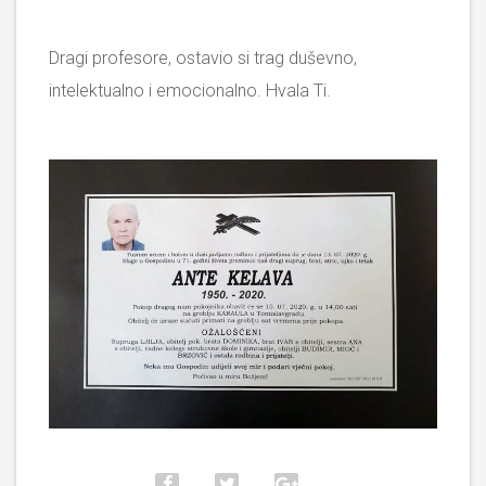
Dragi profesore, ostavio si trag duševno,
intelektualno i emocionalno. Hvala Ti.