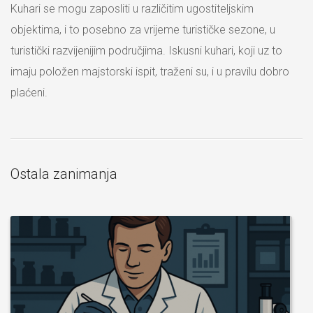
Kuhari se mogu zaposliti u različitim ugostiteljskim
objektima, i to posebno za vrijeme turističke sezone, u
turistički razvijenijim područjima. Iskusni kuhari, koji uz to
imaju položen majstorski ispit, traženi su, i u pravilu dobro
plaćeni.
Ostala zanimanja