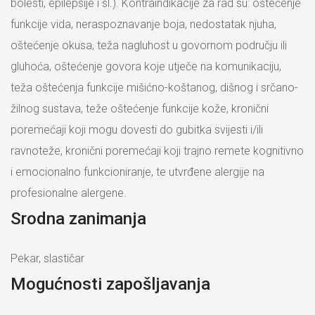
bolesti, epilepsije i sl.). Kontraindikacije za rad su: oštećenje
funkcije vida, neraspoznavanje boja, nedostatak njuha,
oštećenje okusa, teža nagluhost u govornom području ili
gluhoća, oštećenje govora koje utječe na komunikaciju,
teža oštećenja funkcije mišićno-koštanog, dišnog i srčano-
žilnog sustava, teže oštećenje funkcije kože, kronični
poremećaji koji mogu dovesti do gubitka svijesti i/ili
ravnoteže, kronični poremećaji koji trajno remete kognitivno
i emocionalno funkcioniranje, te utvrđene alergije na
profesionalne alergene.
Srodna zanimanja
Pekar, slastičar
Mogućnosti zapošljavanja