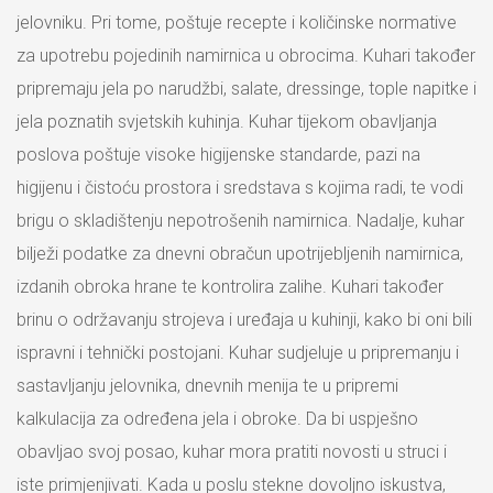
jelovniku. Pri tome, poštuje recepte i količinske normative
za upotrebu pojedinih namirnica u obrocima. Kuhari također
pripremaju jela po narudžbi, salate, dressinge, tople napitke i
jela poznatih svjetskih kuhinja. Kuhar tijekom obavljanja
poslova poštuje visoke higijenske standarde, pazi na
higijenu i čistoću prostora i sredstava s kojima radi, te vodi
brigu o skladištenju nepotrošenih namirnica. Nadalje, kuhar
bilježi podatke za dnevni obračun upotrijebljenih namirnica,
izdanih obroka hrane te kontrolira zalihe. Kuhari također
brinu o održavanju strojeva i uređaja u kuhinji, kako bi oni bili
ispravni i tehnički postojani. Kuhar sudjeluje u pripremanju i
sastavljanju jelovnika, dnevnih menija te u pripremi
kalkulacija za određena jela i obroke. Da bi uspješno
obavljao svoj posao, kuhar mora pratiti novosti u struci i
iste primjenjivati. Kada u poslu stekne dovoljno iskustva,