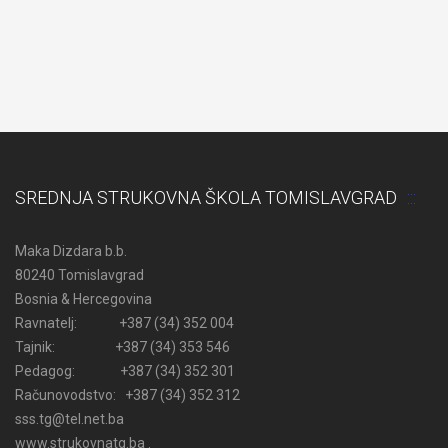
SREDNJA STRUKOVNA ŠKOLA TOMISLAVGRAD
Maka Dizdara b.b.
80240 Tomislavgrad
Bosnia & Hercegovina
Ravnatelj: +387 (34) 352 004
Tajnik: +387 (34) 353 546
Pedagog: +387 (34) 352 301
Računovodstvo: +387 (34) 352 312
sss.tg@tel.net.ba
www.strukovnatg.ba .