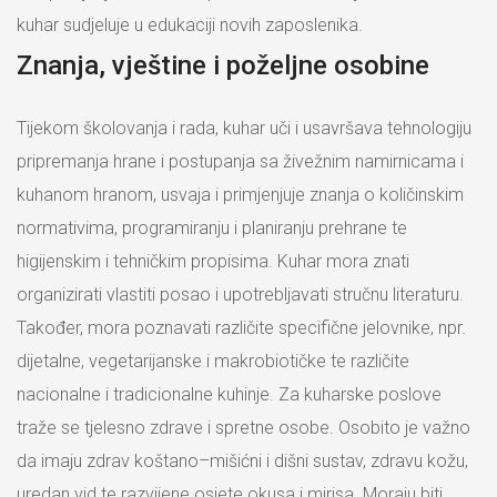
kuhar sudjeluje u edukaciji novih zaposlenika.
Znanja, vještine i poželjne osobine
Tijekom školovanja i rada, kuhar uči i usavršava tehnologiju
pripremanja hrane i postupanja sa živežnim namirnicama i
kuhanom hranom, usvaja i primjenjuje znanja o količinskim
normativima, programiranju i planiranju prehrane te
higijenskim i tehničkim propisima. Kuhar mora znati
organizirati vlastiti posao i upotrebljavati stručnu literaturu.
Također, mora poznavati različite specifične jelovnike, npr.
dijetalne, vegetarijanske i makrobiotičke te različite
nacionalne i tradicionalne kuhinje. Za kuharske poslove
traže se tjelesno zdrave i spretne osobe. Osobito je važno
da imaju zdrav koštano–mišićni i dišni sustav, zdravu kožu,
uredan vid te razvijene osjete okusa i mirisa. Moraju biti