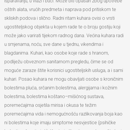
isparavanju, u vlazi i buci. Može biti opasan zbog upotrebe
oštrih alata, vrućih predmeta i naprava pod pritiskom te
skliskih podova i slično. Radni ritam kuhara ovisi o vrsti
ugostiteljskog objekta u kojem rade te o broju gostiju koji
može jako varirati tijekom radnog dana. Većina kuhara radi
u smjenama, noću, sve dane u tjednu, vikendima i
blagdanima. Kuhari, kao osobe koje rade s hranom,
podliježu obveznom sanitarnom pregledu, čime se od
moguće zaraze štite korisnici ugostiteljskih usluga, a i sami
kuhari. Posao kuhara ne mogu obavljati osobe s kroničnim
bolestima pluća, srčanim bolestima, alergijama i kožnim
bolestima, bolestima koštano–mišićnog sustava,
poremećajima osjetila mirisa i okusa te težim
poremećajima vida i nemogućnošću razlikovanja boja kao
ni bolestima koje imaju simptome nesvjestice (psihičke