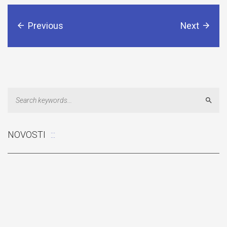
Previous
Next
Sear
NOVOSTI
Odluka: Rekonstrukcija podova u učionicama