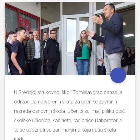
U Srednjoj strukovnoj školi Tomislavgrad danas je
održan Dan otvorenih vrata za učenike završnih
razreda osnovnih škola. Učenici su imali priliku obići
školske učionice, kabinete, radionice i laboratorije
te se upoznati sa zanimanjima koja naša škola
nudi.