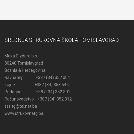
SREDNJA STRUKOVNA ŠKOLA TOMISLAVGRAD
Maka Dizdara b.b.
80240 Tomislavgrad
Bosnia & Hercegovina
Ravnatelj: +387 (34) 352 004
Tajnik: +387 (34) 353 546
Pedagog: +387 (34) 352 301
Računovodstvo: +387 (34) 352 312
sss.tg@tel.net.ba
www.strukovnatg.ba .