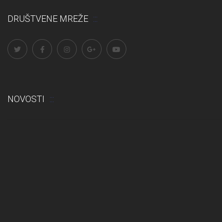
DRUŠTVENE MREŽE
NOVOSTI
Odluka: Rekonstrukcija podova u učionicama